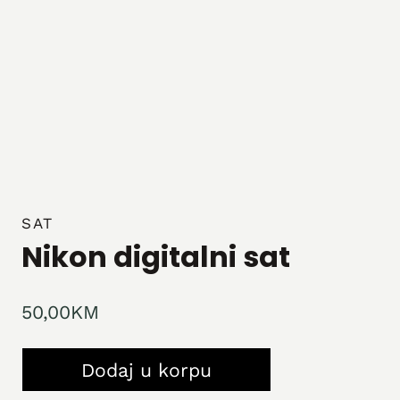
SAT
Nikon digitalni sat
50,00
KM
Nikon
Dodaj u korpu
digitalni